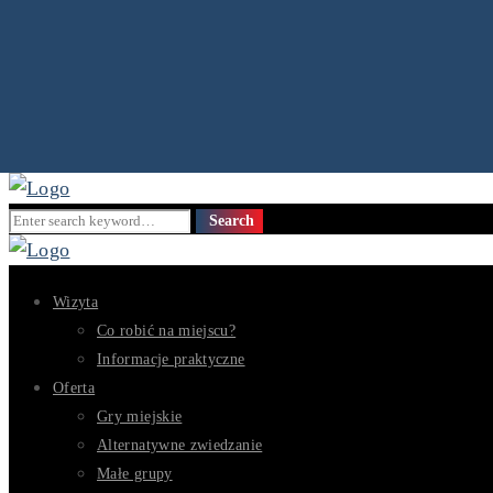
Search
Search
for:
Wizyta
Co robić na miejscu?
Informacje praktyczne
Oferta
Gry miejskie
Alternatywne zwiedzanie
Małe grupy