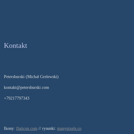
Kontakt
Petersburski (Michał Grelewski)
kontakt@petersburski.com
+79217797343
Ikony:
flaticon.com
// rysunki:
manypixels.co