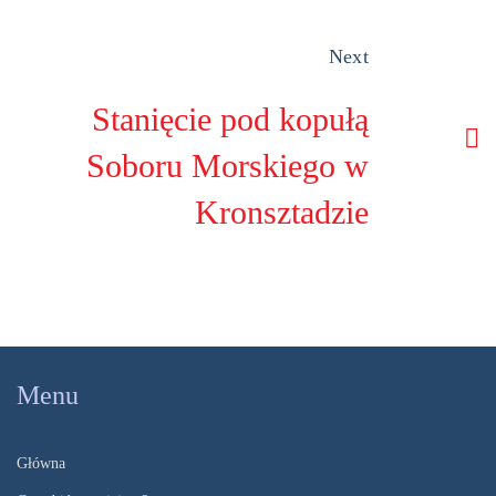
Next
Stanięcie pod kopułą
Soboru Morskiego w
Kronsztadzie
Menu
Główna