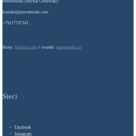
Petersburski (Michał Grelewski)
kontakt@petersburski.com
+79217797343
Ikony:
flaticon.com
// rysunki:
manypixels.co
Sieci
Facebook
Instagram