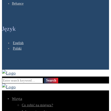
Behance
Język
English
Polski
Search
Search
for:
Wizyta
Co robić na miejscu?