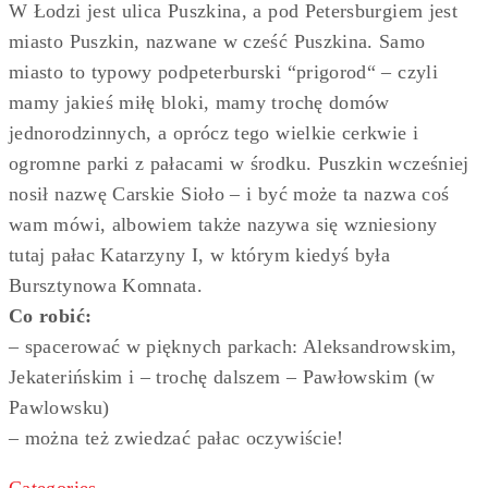
W Łodzi jest ulica Puszkina, a pod Petersburgiem jest
miasto Puszkin, nazwane w cześć Puszkina. Samo
miasto to typowy podpeterburski “prigorod“ – czyli
mamy jakieś miłę bloki, mamy trochę domów
jednorodzinnych, a oprócz tego wielkie cerkwie i
ogromne parki z pałacami w środku. Puszkin wcześniej
nosił nazwę Carskie Sioło – i być może ta nazwa coś
wam mówi, albowiem także nazywa się wzniesiony
tutaj pałac Katarzyny I, w którym kiedyś była
Bursztynowa Komnata.
Co robić:
– spacerować w pięknych parkach: Aleksandrowskim,
Jekaterińskim i – trochę dalszem – Pawłowskim (w
Pawlowsku)
– można też zwiedzać pałac oczywiście!
Categories