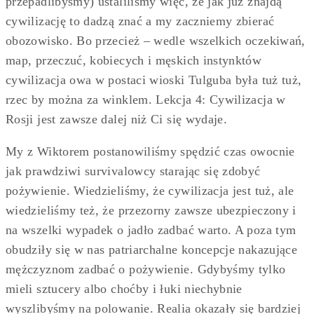
przepadlibyśmy) ustaliliśmy więc, że jak już znajdą
cywilizację to dadzą znać a my zaczniemy zbierać
obozowisko. Bo przecież – wedle wszelkich oczekiwań,
map, przeczuć, kobiecych i męskich instynktów
cywilizacja owa w postaci wioski Tulguba była tuż tuż,
rzec by można za winklem. Lekcja 4: Cywilizacja w
Rosji jest zawsze dalej niż Ci się wydaje.
My z Wiktorem postanowiliśmy spędzić czas owocnie
jak prawdziwi survivalowcy starając się zdobyć
pożywienie. Wiedzieliśmy, że cywilizacja jest tuż, ale
wiedzieliśmy też, że przezorny zawsze ubezpieczony i
na wszelki wypadek o jadło zadbać warto. A poza tym
obudziły się w nas patriarchalne koncepcje nakazujące
mężczyznom zadbać o pożywienie. Gdybyśmy tylko
mieli sztucery albo choćby i łuki niechybnie
wyszlibyśmy na polowanie. Realia okazały się bardziej