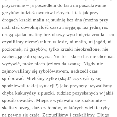
przyziemne – ja poszedłem do lasu na poszukiwanie
grzybów tudzież owoców leśnych. I tak jak przy
drogach krzaki malin są studnią bez dna (można przy
nich stać dowolną ilość czasu i sięgając raz jedną raz
drugą zjadać maliny bez obawy wyschnięcia źródła – co
czyniliśmy nieraz) tak tu w lesie, ni malin, ni jagód, ni
poziomek, ni grzybów, tylko krzaki nieokreślone, nie
zachęcające do spożycia. Nic to – skoro las nie chce nas
wyżywić, może niech jezioro da szansę. Nigdy nie
zajmowaliśmy się rybołówstwem, nadszedł czas
spróbować. Mieliśmy żyłkę (skąd? czyżbyśmy się
spodziewali takiej sytuacji?) jako przynęty używaliśmy
chyba kukurydzy z puszki, tudzież pozyskanych w jakiś
sposób owadów. Miejsce wydawało się znakomite –
skalisty brzeg, dużo załomów, w których wielkie ryby
na pewno się czają. Zarzuciliśmy i czekaliśmy. Długo