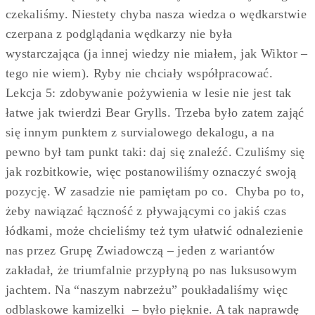
czekaliśmy. Niestety chyba nasza wiedza o wędkarstwie
czerpana z podglądania wędkarzy nie była
wystarczająca (ja innej wiedzy nie miałem, jak Wiktor –
tego nie wiem). Ryby nie chciały współpracować.
Lekcja 5: zdobywanie pożywienia w lesie nie jest tak
łatwe jak twierdzi Bear Grylls. Trzeba było zatem zająć
się innym punktem z survialowego dekalogu, a na
pewno był tam punkt taki: daj się znaleźć. Czuliśmy się
jak rozbitkowie, więc postanowiliśmy oznaczyć swoją
pozycję. W zasadzie nie pamiętam po co. Chyba po to,
żeby nawiązać łączność z pływającymi co jakiś czas
łódkami, może chcieliśmy też tym ułatwić odnalezienie
nas przez Grupę Zwiadowczą – jeden z wariantów
zakładał, że triumfalnie przypłyną po nas luksusowym
jachtem. Na “naszym nabrzeżu” poukładaliśmy więc
odblaskowe kamizelki – było pięknie. A tak naprawdę