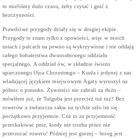
to mieliśmy dużo czasu, żeby czytać i gnić z
bezczynności.
Prawdziwe przygody działy się w drugiej ekipie.
Przygody te znam tylko z opowieści, więc w moich
ustach i palcach na pewno są wykrzywione i nie oddają
całego bohaterstwa dwuosobowego oddziału
specjalnego. A oddział ów, w składzie świeżo
upieczonego Ojca Chrzestnego – Kozła i jedynej z nas
władającej językiem miejscowym Agaty wyruszył na
północ o poranku. Żywności nie zabrali za dużo –
mówiłem już, że Tulguba jest przecież tuż tuż? Bez
rowerów a zwłaszcza sakw na tychże szło im się
początkowo przyjemnie. Cóż to za przyjemność
przeskakiwać pnie, kiedy nie trzeba przez nie
przerzucać roweru! Później jest gorzej – brzeg jest