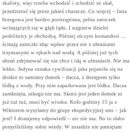
skalisty, więc trzeba wchodzić i schodzić ze skał,
przedzierać się przez jakieś chaszcze. Co więcej – linia
brzegowa jest bardzo postrzępiona, pełna zatoczek
wcinających się w głąb lądu. I najpierw dzielni
podróżnicy je obchodzą. Później niczym komandosi …
ścinają zatoczki idąc wpław przez nie z ubraniami
trzymanymi w rękach nad wodą. A później już tych
ubrań zdejmować się nie chce i idą w ubraniach. Nie ma
lekko. Jedyna oznaka cywilizacji jaka pojawiła się na
drodze to samotny domek – dacza, z dostępem tylko
łódką z wody. Przy nim zaparkowana jest łódka. Dacza
zamknięta, nikogo nie ma. Skoro jest jeden domek to
już tuż tuż, musi być wioska. Koło godziny 15 ja z
Wiktorem wysyłamy do grupy ekspedycyjnej sms – jak
jest? I dostajemy odpowiedź – nic nie ma. No to słabo
pomyśleliśmy sobie wtedy. W zasadzie nie pamiętam