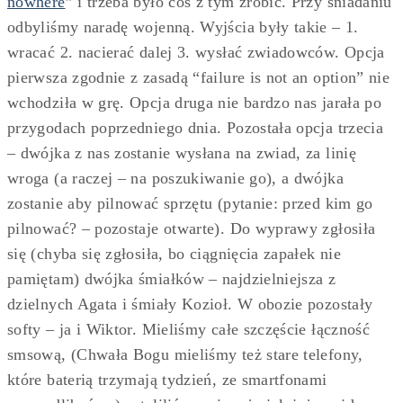
nowhere
” i trzeba było coś z tym zrobić. Przy śniadaniu
odbyliśmy naradę wojenną. Wyjścia były takie – 1.
wracać 2. nacierać dalej 3. wysłać zwiadowców. Opcja
pierwsza zgodnie z zasadą “failure is not an option” nie
wchodziła w grę. Opcja druga nie bardzo nas jarała po
przygodach poprzedniego dnia. Pozostała opcja trzecia
– dwójka z nas zostanie wysłana na zwiad, za linię
wroga (a raczej – na poszukiwanie go), a dwójka
zostanie aby pilnować sprzętu (pytanie: przed kim go
pilnować? – pozostaje otwarte). Do wyprawy zgłosiła
się (chyba się zgłosiła, bo ciągnięcia zapałek nie
pamiętam) dwójka śmiałków – najdzielniejsza z
dzielnych Agata i śmiały Kozioł. W obozie pozostały
softy – ja i Wiktor. Mieliśmy całe szczęście łączność
smsową, (Chwała Bogu mieliśmy też stare telefony,
które baterią trzymają tydzień, ze smartfonami