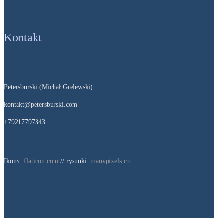
Kontakt
Petersburski (Michał Grelewski)
kontakt@petersburski.com
+79217797343
Ikony:
flaticon.com
// rysunki:
manypixels.co