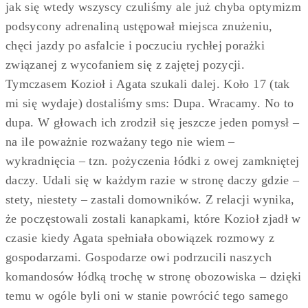
jak się wtedy wszyscy czuliśmy ale już chyba optymizm
podsycony adrenaliną ustępował miejsca znużeniu,
chęci jazdy po asfalcie i poczuciu rychłej porażki
związanej z wycofaniem się z zajętej pozycji.
Tymczasem Kozioł i Agata szukali dalej. Koło 17 (tak
mi się wydaje) dostaliśmy sms: Dupa. Wracamy. No to
dupa. W głowach ich zrodził się jeszcze jeden pomysł –
na ile poważnie rozważany tego nie wiem –
wykradnięcia – tzn. pożyczenia łódki z owej zamkniętej
daczy. Udali się w każdym razie w stronę daczy gdzie –
stety, niestety – zastali domowników. Z relacji wynika,
że poczęstowali zostali kanapkami, które Kozioł zjadł w
czasie kiedy Agata spełniała obowiązek rozmowy z
gospodarzami. Gospodarze owi podrzucili naszych
komandosów łódką trochę w stronę obozowiska – dzięki
temu w ogóle byli oni w stanie powrócić tego samego