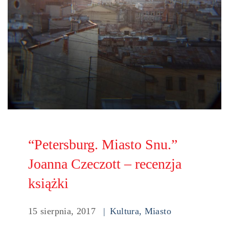
“Petersburg. Miasto Snu.”
Joanna Czeczott – recenzja
książki
15 sierpnia, 2017
Kultura
,
Miasto