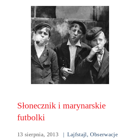
Słonecznik i marynarskie
futbolki
13 sierpnia, 2013
Lajfstajl
,
Obserwacje