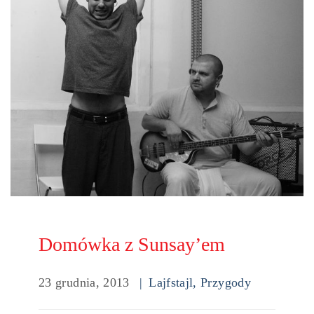
Domówka z Sunsay’em
23 grudnia, 2013
Lajfstajl
,
Przygody